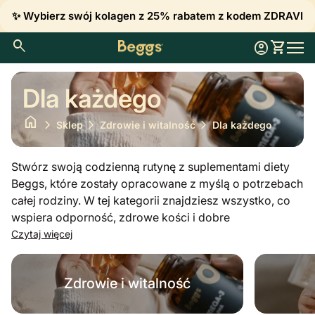
Przejdź do treści
✨ Wybierz swój kolagen z 25% rabatem z kodem ZDRAVI
0
search
account_circle
shopping_cart
Konto
Zobacz 
Strona główna
Nawi
Dla każdego
home
chevron_right
chevron_right
chevron_right
Sklep
Zdrowie i witalność
Dla każdego
Stwórz swoją codzienną rutynę z suplementami diety
Beggs, które zostały opracowane z myślą o potrzebach
całej rodziny. W tej kategorii znajdziesz wszystko, co
wspiera odporność, zdrowe kości i dobre
samopoczucie psychiczne – od witaminy D3 dla dzieci
Czytaj więcej
po kompleksowe formuły dla kobiet i mężczyzn.
Niezależnie od tego, czy potrzebujesz magnezu
Zdrowie i witalność
wspomagającego regenerację, poprawy jakości snu,
czy wsparcia w okresie planowania rodziny, stawiamy