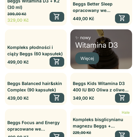
Beggs Witamina D3 + K2
Beggs Better Sleep
(30 ml)
opracowany we
Cena regularna
Cena sprzedaży
399,00 Kč
shopping_cart
współpracy z Markiem
shopping_cart
Cena regularna
449,00 Kč
329,00 Kč
Dvořákiem (60 cps.)
✨ nowy
Witamina D3
Kompleks płodności i
ciąży Beggs (60 kapsułek)
Więcej
shopping_cart
Cena regularna
499,00 Kč
Beggs Balanced hair&skin
Beggs Kids Witamina D3
Complex (90 kapsułek)
400 IU BIO Oliwa z oliwek
shopping_cart
(30 ml)
shopping_cart
Cena regularna
Cena regularna
439,00 Kč
349,00 Kč
Hale
Kompleks bisglicynianu
Beggs Focus and Energy
magnezu Beggs +
opracowane we
Cena regularna
Cena sprzedaży
witaminy B6 P5P (30
229,00 Kč
shopping_cart
współpracy z Markiem
Cena regularna