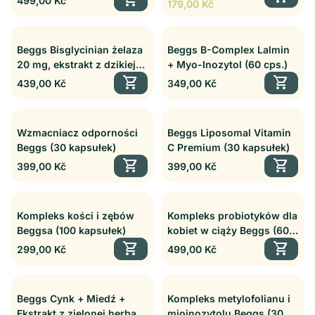
shopping_cart
499,00 Kč
kapsułek)
179,00 Kč
Dvořákiem (60 cps.)
Beggs Bisglycinian żelaza
Beggs B-Complex Lalmin
20 mg, ekstrakt z dzikiej
+ Myo-Inozytol (60 cps.)
róży (100 cps.)
shopping_cart
shopping_cart
Cena regularna
Cena regularna
439,00 Kč
349,00 Kč
Wzmacniacz odporności
Beggs Liposomal Vitamin
Beggs (30 kapsułek)
C Premium (30 kapsułek)
shopping_cart
shopping_cart
Cena regularna
Cena regularna
399,00 Kč
399,00 Kč
Kompleks kości i zębów
Kompleks probiotyków dla
Beggsa (100 kapsułek)
kobiet w ciąży Beggs (60
shopping_cart
kapsułek)
shopping_cart
Cena regularna
Cena regularna
299,00 Kč
499,00 Kč
Beggs Cynk + Miedź +
Kompleks metylofolianu i
Ekstrakt z zielonej herbaty
mioinozytolu Beggs (30