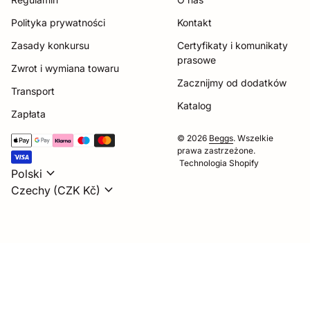
Polityka prywatności
Kontakt
Zasady konkursu
Certyfikaty i komunikaty
prasowe
Zwrot i wymiana towaru
Zacznijmy od dodatków
Transport
Katalog
Zapłata
Metody płatności
© 2026
Beggs
. Wszelkie
prawa zastrzeżone.
Technologia Shopify
expand_more
Polski
expand_more
Czechy (CZK Kč)