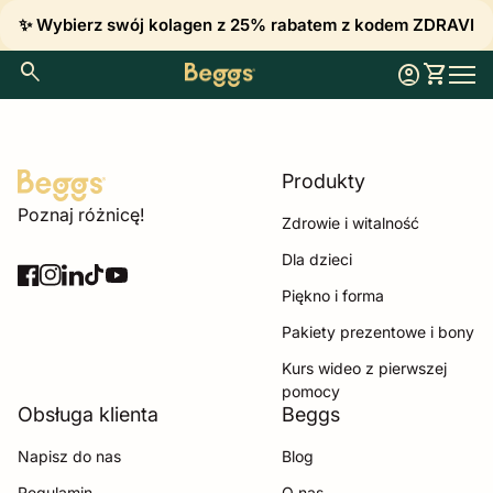
Przejdź do treści
✨ Wybierz swój kolagen z 25% rabatem z kodem ZDRAVI
0
search
account_circle
shopping_cart
Konto
Zobacz 
Strona główna
Nawi
Produkty
Strona główna
Poznaj różnicę!
Zdrowie i witalność
Dla dzieci
Facebook
(link otwiera się w nowej zakładce/oknie)
Instagram
(link otwiera się w nowej zakładce/oknie)
LinkedIn
(link otwiera się w nowej zakładce/oknie)
TikTok
(link otwiera się w nowej zakładce/oknie)
YouTube
(link otwiera się w nowej zakładce/oknie)
Piękno i forma
Pakiety prezentowe i bony
Kurs wideo z pierwszej
pomocy
Obsługa klienta
Beggs
Napisz do nas
Blog
Regulamin
O nas