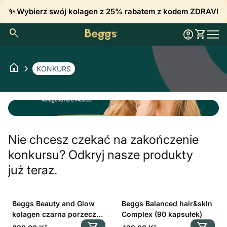
Przejdź do treści
✨ Wybierz swój kolagen z 25% rabatem z kodem ZDRAVI
0
search
account_circle
shopping_cart
Konto
Zobacz 
Strona główna
Nawi
home
chevron_right
KONKURS
Nie chcesz czekać na zakończenie
konkursu? Odkryj nasze produkty
już teraz.
Beggs Beauty and Glow
Beggs Balanced hair&skin
kolagen czarna porzeczka
Complex (90 kapsułek)
30x5,8g