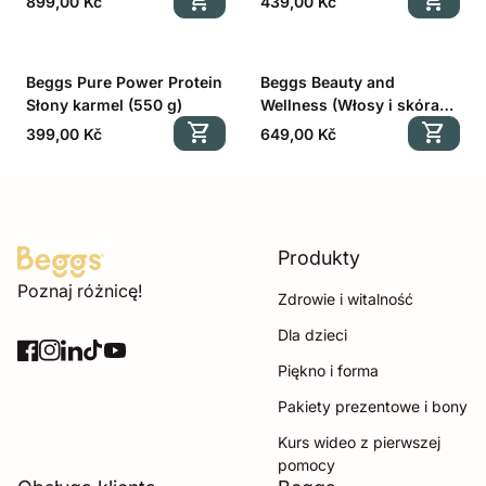
shopping_cart
shopping_cart
Cena regularna
Cena regularna
899,00 Kč
439,00 Kč
Beggs Pure Power Protein
Beggs Beauty and
Słony karmel (550 g)
Wellness (Włosy i skóra
shopping_cart
90 cps. + Cynk 60 cps.)
shopping_cart
Cena regularna
Cena regularna
399,00 Kč
649,00 Kč
Produkty
Strona główna
Poznaj różnicę!
Zdrowie i witalność
Dla dzieci
Facebook
(link otwiera się w nowej zakładce/oknie)
Instagram
(link otwiera się w nowej zakładce/oknie)
LinkedIn
(link otwiera się w nowej zakładce/oknie)
TikTok
(link otwiera się w nowej zakładce/oknie)
YouTube
(link otwiera się w nowej zakładce/oknie)
Piękno i forma
Pakiety prezentowe i bony
Kurs wideo z pierwszej
pomocy