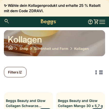
Zum Inhalt springen
✨ Wähle dein Kollagenprodukt und erhalte 25 % Rabatt
mit dem Code ZDRAVI.
0
search
account_circle
shopping_cart
Konto
Meinen 
Startseite
Mobil
Kollagen
home
chevron_right
chevron_right
chevron_right
Shop
Schönheit und Form
Kollagen
tune
Filters
Beggs Beauty and Glow
Beggs Beauty and Glow
Collagen Schwarze
Collagen Mango 30 x 5,7 g