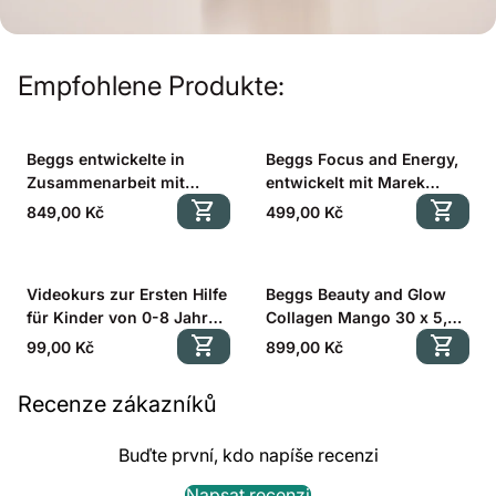
Empfohlene Produkte:
Beggs entwickelte in
Beggs Focus and Energy,
Zusammenarbeit mit
entwickelt mit Marek
MUDr. Marek Dvořák
shopping_cart
Dvořák (60 cps).
shopping_cart
Regulärer Preis
Regulärer Preis
849,00 Kč
499,00 Kč
(Besserer Schlaf 60
Zyklen + Fokus und
Energie 60 Zyklen).
Videokurs zur Ersten Hilfe
Beggs Beauty and Glow
für Kinder von 0-8 Jahren
Collagen Mango 30 x 5,7
mit MUDr. Marek Dvořák
shopping_cart
g
shopping_cart
Regulärer Preis
Regulärer Preis
99,00 Kč
899,00 Kč
Recenze zákazníků
Buďte první, kdo napíše recenzi
Napsat recenzi