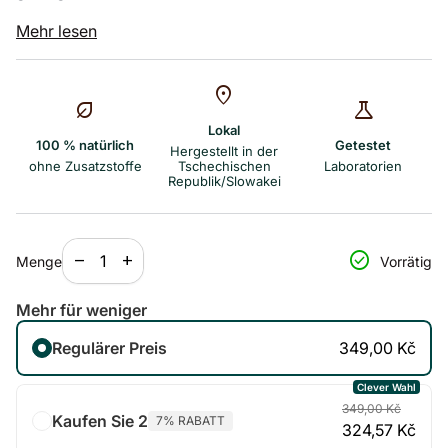
Enthält alle essentiellen B-Vitamine und Myo-Inositol.
Mehr lesen
Entwickelt für alle, die ihre Vitalität und Energie¹ sowie
ihr psychisches Gleichgewicht² täglich erhalten
möchten.
location_on
nest_eco_leaf
science
Lokal
100 % natürlich
Getestet
Hergestellt in der
ohne Zusatzstoffe
Tschechischen
Laboratorien
Republik/Slowakei
Verringerung der Menge für
Menge erhöhen für
check_circle
remove
add
Menge
Vorrätig
Mehr für weniger
Regulärer Preis
349,00 Kč
Clever Wahl
349,00 Kč
Kaufen Sie 2
7% RABATT
324,57 Kč