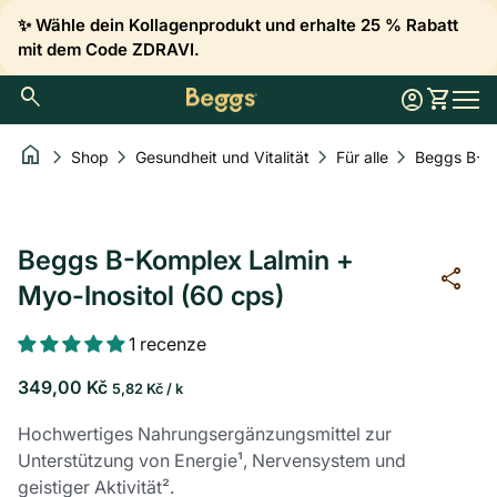
Zum Inhalt springen
✨ Wähle dein Kollagenprodukt und erhalte 25 % Rabatt
mit dem Code ZDRAVI.
0
search
account_circle
shopping_cart
Konto
Meinen 
Startseite
Mobil
home
chevron_right
chevron_right
chevron_right
chevron_right
Shop
Gesundheit und Vitalität
Für alle
Vergrößern
Vergrößern
Vergrößern
Vergrößern
Beggs B-Komplex Lalmin +
share
Myo-Inositol (60 cps)
1 recenze
Regulärer Preis
Preis pro Einheit
per
349,00 Kč
5,82 Kč
/
k
Hochwertiges Nahrungsergänzungsmittel zur
Unterstützung von Energie¹, Nervensystem und
geistiger Aktivität².