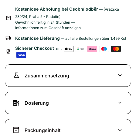
Kostenlose Abholung bei Osobní odběr
— (Vrážská
239/24, Praha 5 - Radotín)
package
Gewöhnlich fertig in 24 Stunden —
Informationen zum Geschäft anzeigen
local_shipping
Kostenlose Lieferung
— auf alle Bestellungen über
1.499 Kč
!
Sicherer Checkout
mit
security
science
expand_more
Zusammensetzung
medication_liquid
expand_more
Dosierung
inventory_2
expand_more
Packungsinhalt