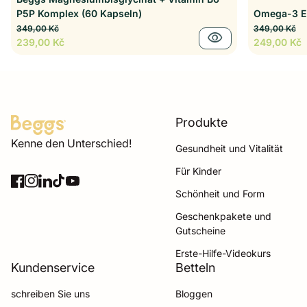
P5P Komplex (60 Kapseln)
Omega-3 EP
Regulärer Preis
Verkaufspreis
Regulärer P
Verkaufspr
349,00 Kč
349,00 Kč
visibility
239,00 Kč
249,00 Kč
Produkte
Startseite
Kenne den Unterschied!
Gesundheit und Vitalität
Für Kinder
Facebook
(Link öffnet in neuem Tab/Fenster)
Instagram
(Link öffnet in neuem Tab/Fenster)
LinkedIn
(Link öffnet in neuem Tab/Fenster)
TikTok
(Link öffnet in neuem Tab/Fenster)
YouTube
(Link öffnet in neuem Tab/Fenster)
Schönheit und Form
Geschenkpakete und
Gutscheine
Erste-Hilfe-Videokurs
Kundenservice
Betteln
schreiben Sie uns
Bloggen