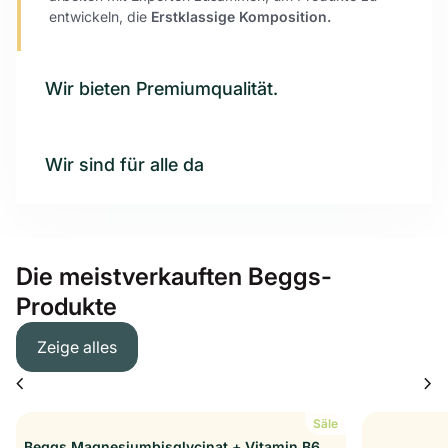
entwickeln, die
Erstklassige Komposition.
Wir bieten Premiumqualität.
Wir sind für alle da
Die meistverkauften Beggs-
Produkte
Zeige alles
chevron_left
chevron_right
Säle
Beggs Magnesiumbisglycinat + Vitamin B6