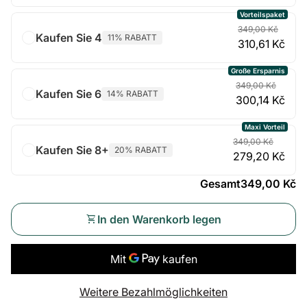
Vorteilspaket
349,00 Kč
Kaufen Sie 4
11% RABATT
310,61 Kč
Große Ersparnis
349,00 Kč
Kaufen Sie 6
14% RABATT
300,14 Kč
Maxi Vorteil
349,00 Kč
Kaufen Sie 8+
20% RABATT
279,20 Kč
Gesamt
349,00 Kč
shopping_cart
In den Warenkorb legen
Weitere Bezahlmöglichkeiten